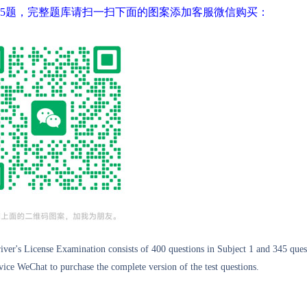
345题，完整题库请扫一扫下面的图案添加客服微信购买：
er's License Examination consists of 400 questions in Subject 1 and 345 ques
ice WeChat to purchase the complete version of the test questions.