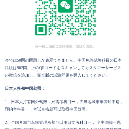
今では50問の問題しか表示できません。中国免許試験科目の日本
語版は902問。上のQRコードをスキャンしてカスタマーサービス
の微信を追加し、完全版の試験問題を購入してください。
日本人换领中国驾照：
1、日本人持有国外驾照，只需考科目一，去当地城市车管所申请，
预约考科目一，考试合格就可以取得中国驾照。
2、全国各城市车辆管理所都可以用日文考科目一， 全中国统一题