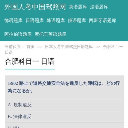
外国人考中国驾照网
英语题库
法语题库
德语题库
日语题库
韩语题库
俄语题库
西班牙语题库
阿拉伯语题库
摩托车英语题库
当前位置：
首页
>>
日本人考中国驾照日语题库
>>
合肥科目一
日语
合肥科目一 日语
1/902 路上で道路交通安全法を違反した運転は、どの行
為になるか。
A. 規制違反
B. 法律違反