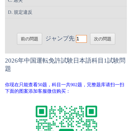
C. 過失
D. 規定違反
ジャンプ先
前の問題
次の問題
2026年中国運転免許試験日本語科目1試験問
題
你现在只能查看50题，科目一共902题，完整题库请扫一扫
下面的图案添加客服微信购买：