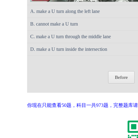
A. make a U turn along the left lane
B. cannot make a U turn
C. make a U turn through the middle lane
D. make a U turn inside the intersection
Before
你现在只能查看50题，科目一共973题，完整题